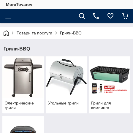
MoreTovarov
Товари та послуги
Грили-BBQ
Грили-BBQ
Электрические
Угольные грили
Грили для
грили
кемпинга