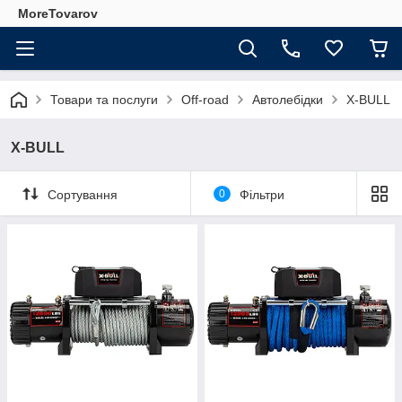
MoreTovarov
Товари та послуги
Off-road
Автолебідки
X-BULL
X-BULL
Сортування
0
Фільтри