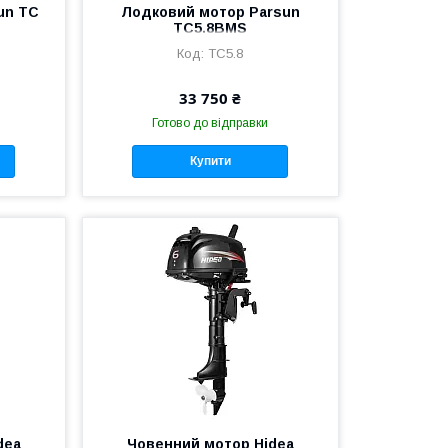
un TC
Лодковий мотор Parsun
TC5.8BMS
TC5.8
33 750 ₴
Готово до відправки
Купити
dea
Човенний мотор Hidea