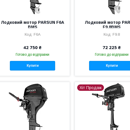
Лодковий мотор PARSUN F6A
Лодковий мотор PA
BMS
F9.8BMS
F6A
F9.8
42 750 ₴
72 225 ₴
Готово до відправки
Готово до відправки
Купити
Купити
Хіт Продаж