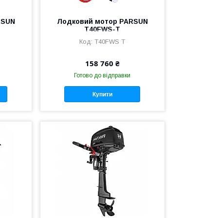
RSUN
Лодковий мотор PARSUN
T40FWS-T
T40FWS T
158 760 ₴
Готово до відправки
Купити