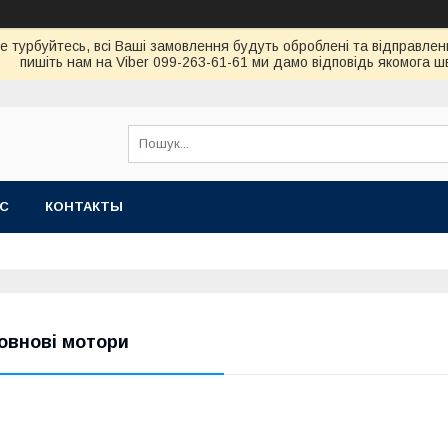
не турбуйтесь, всi Вашi замовлення будуть обробленi та вiдправлен
пишiть нам на Viber 099-263-61-61 ми дамо вiдповiдь якомога 
АС
КОНТАКТЫ
овнові мотори