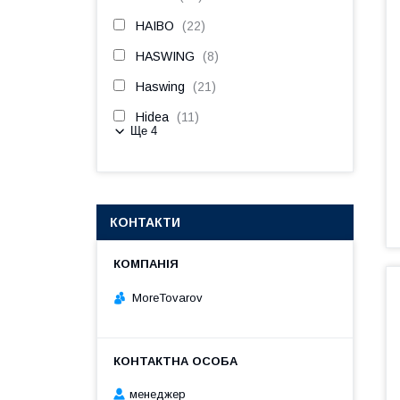
HAIBO
22
HASWING
8
Haswing
21
Hidea
11
Ще 4
КОНТАКТИ
MoreTovarov
менеджер