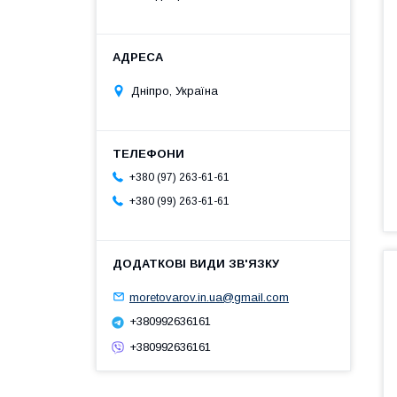
Дніпро, Україна
+380 (97) 263-61-61
+380 (99) 263-61-61
moretovarov.in.ua@gmail.com
+380992636161
+380992636161