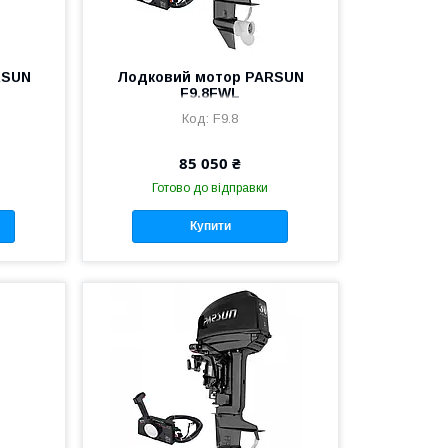
RSUN
Лодковий мотор PARSUN
F9.8FWL
F9.8
85 050 ₴
Готово до відправки
Купити