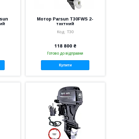
rsun
Мотор Parsun Т30FWS 2-
ний
тактний
T30
118 800 ₴
Готово до відправки
Купити