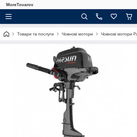
MoreTovarov
Товари та послуги
Човнові мотори
Човнові мотори P