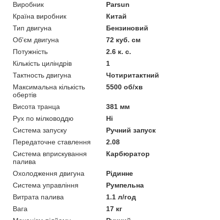
Виробник
Parsun
Країна виробник
Китай
Тип двигуна
Бензиновий
Об'єм двигуна
72 куб. см
Потужність
2.6 к. с.
Кількість циліндрів
1
Тактность двигуна
Чотиритактний
Максимальна кількість
5500 об/хв
обертів
Висота транца
381 мм
Рух по мілководдю
Ні
Система запуску
Ручний запуск
Передаточне ставлення
2.08
Система вприскування
Карбюратор
палива
Охолодження двигуна
Рідинне
Система управління
Румпельна
Витрата палива
1.1 л/год
Вага
17 кг