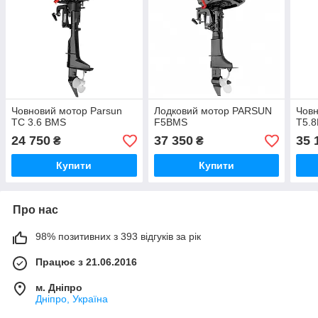
Човновий мотор Parsun
Лодковий мотор PARSUN
Човн
TC 3.6 BMS
F5BMS
Т5.8
24 750
37 350
35 
₴
₴
Купити
Купити
Про нас
98% позитивних з 393 відгуків за рік
Працює з 21.06.2016
м. Дніпро
Дніпро, Україна