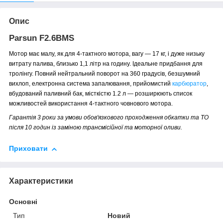
Опис
Parsun F2.6BMS
Мотор має малу, як для 4-тактного мотора, вагу — 17 кг, і дуже низьку
витрату палива, близько 1,1 літр на годину. Ідеальне придбання для
тролінгу. Повний нейтральний поворот на 360 градусів, безшумний
вихлоп, електронна система запалювання, прийомистий
карбюратор
,
вбудований паливний бак, місткістю 1.2 л — розширюють список
можливостей використання 4-тактного човнового мотора.
Гарантія 3 роки за умови обов'язкового проходження обкатки та ТО
після 10 годин із заміною трансмісійної та моторної оливи.
Приховати
Характеристики
Основні
Тип
Новий