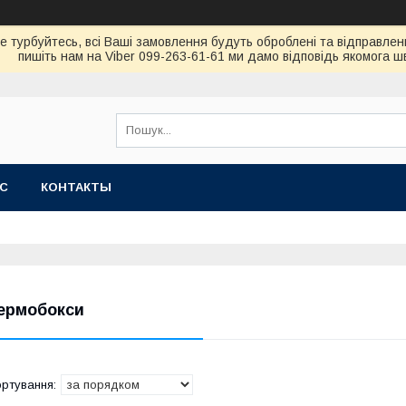
не турбуйтесь, всi Вашi замовлення будуть обробленi та вiдправлен
пишiть нам на Viber 099-263-61-61 ми дамо вiдповiдь якомога 
АС
КОНТАКТЫ
ермобокси