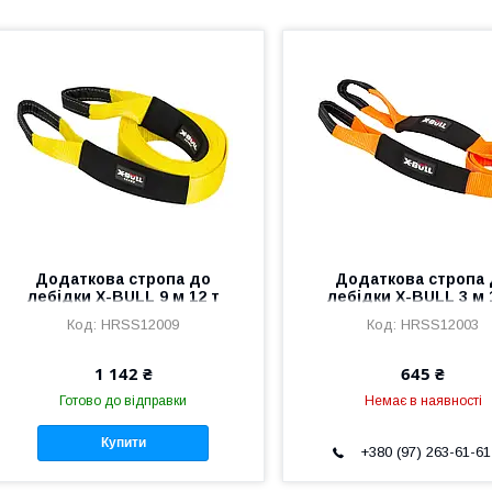
Додаткова стропа до
Додаткова стропа
лебідки X-BULL 9 м 12 т
лебідки X-BULL 3 м 
HRSS12009
HRSS12003
1 142 ₴
645 ₴
Готово до відправки
Немає в наявності
Купити
+380 (97) 263-61-61