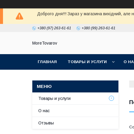
Доброго дня!!! Зараз у магазина вихiдний, але 
+380 (97) 263-61-61
+380 (99) 263-61-61
MoreTovarov
ГЛАВНАЯ
ТОВАРЫ И УСЛУГИ
О Н
Товары и услуги
П
О нас
Отзывы