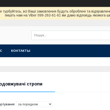
не турбуйтесь, всi Вашi замовлення будуть обробленi та вiдправлен
пишiть нам на Viber 099-263-61-61 ми дамо вiдповiдь якомога 
АС
КОНТАКТЫ
одовжувачі стропи