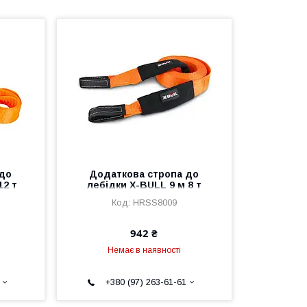
 до
Додаткова стропа до
12 т
лебідки X-BULL 9 м 8 т
HRSS8009
942 ₴
Немає в наявності
+380 (97) 263-61-61