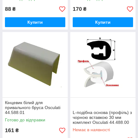
88
170
₴
₴
Купити
Купити
Кінцевик білий для
привального бруса Osculati
44.588.01
L-подібна основа (профіль) з
чорною вставкою 30 мм
Готово до відправки
комплект Osculati 44.488.00
161
Немає в наявності
₴