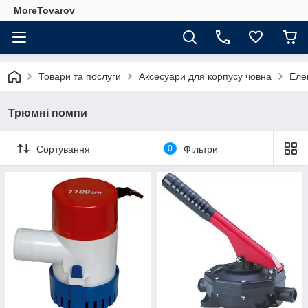
MoreTovarov
Товари та послуги
Аксесуари для корпусу човна
Еле
Трюмні помпи
Сортування
0
Фільтри