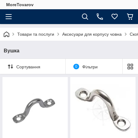
MoreTovarov
Товари та послуги
Аксесуари для корпусу човна
Ско
Вушка
Сортування
0
Фільтри