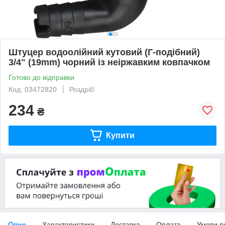
Штуцер водоолійний кутовий (Г-подібний)
3/4" (19mm) чорний із неіржавким ковпачком
Готово до відправки
Код: 03472820
Роздріб
234
₴
Купити
Опис
Характеристики
Доставка
Оплата
Умови п