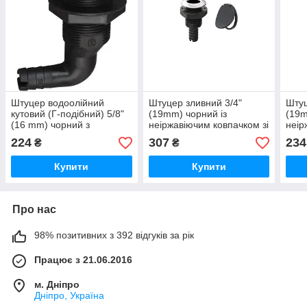
Штуцер водоолійний
Штуцер зливний 3/4"
Штуц
кутовий (Г-подібний) 5/8"
(19mm) чорний із
(19m
(16 mm) чорний з
неіржавіючим ковпачком зі
неір
неіржавким ковпачком
зворотнім клапаном
224
307
234
₴
₴
Купити
Купити
Про нас
98% позитивних з 392 відгуків за рік
Працює з 21.06.2016
м. Дніпро
Дніпро, Україна