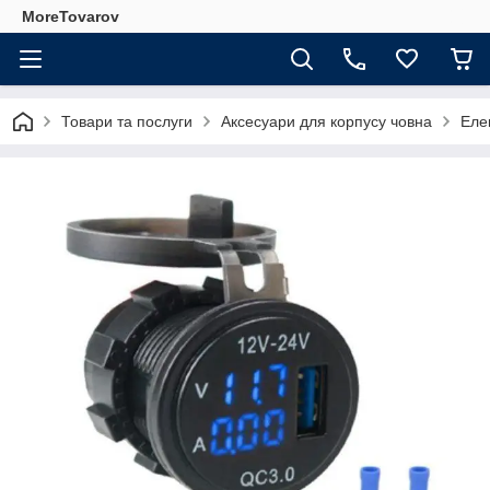
MoreTovarov
Товари та послуги
Аксесуари для корпусу човна
Еле