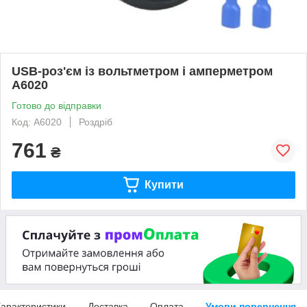
USB-роз'єм із вольтметром і амперметром
А6020
Готово до відправки
Код: A6020
Роздріб
761
₴
Купити
арактеристики
Доставка
Оплата
Умови повернення