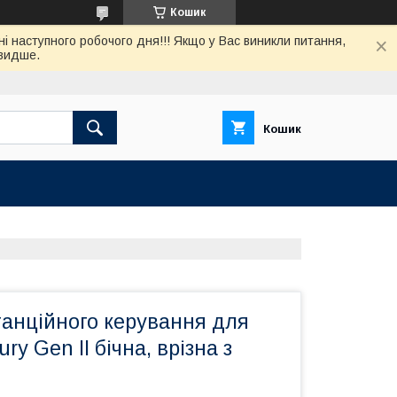
Кошик
нi наступного робочого дня!!! Якщо у Вас виникли питання,
швидше.
Кошик
танційного керування для
ry Gen II бічна, врізна з