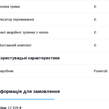
нопка трима
Є
іксатор перемикання
Є
икл аварійної зупинки з чекою
Є
онтажний комплект
Є
Користувацькі характеристики
иробник
Powerob 
нформація для замовлення
іна:
12 939 ₴