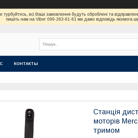
не турбуйтесь, всi Вашi замовлення будуть обробленi та вiдправлен
пишiть нам на Viber 099-263-61-61 ми дамо вiдповiдь якомога 
АС
КОНТАКТЫ
Станція дис
моторів Mercu
тримом