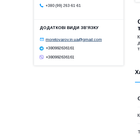
+380 (99) 263-61-61
К
moretovarov.in.ua@gmail.com
д
+380992636161
т
+380992636161
Х
К
Т