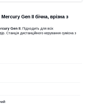
ercury Gen II бічна, врізна з
rcury Gen II
. Підходить для всіх
дір. Станція дистанційного керування сумісна з
чий