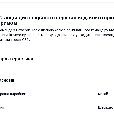
Станція дистанційного керування для моторів M
тримом
омандер Powerob Tec є якісною копією оригінального командіру
Me
вигунів Mercury після 2013 року. До комплекту входить лише коман
ипами тросів С36.
арактеристики
Основні
раїна виробник
Китай
ип
Штовхаю