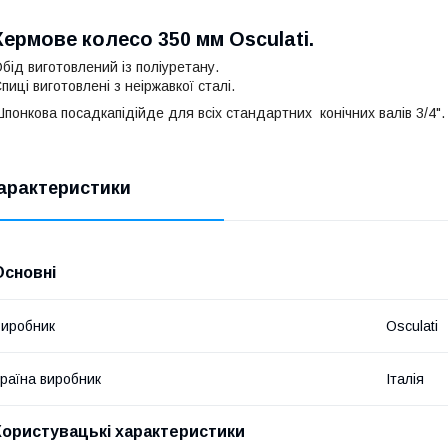
Кермове колесо 350 мм Osculati.
бід виготовлений із поліуретану.
пиці виготовлені з неіржавкої сталі.
понкова посадка
підійде для всіх стандартних
конічних
валів
3/4".
арактеристики
Основні
иробник
Osculati
раїна виробник
Італія
Користувацькі характеристики