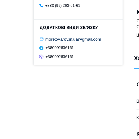
+380 (99) 263-61-61
О
С
Ш
moretovarov.in.ua@gmail.com
+380992636161
+380992636161
Х
В
К