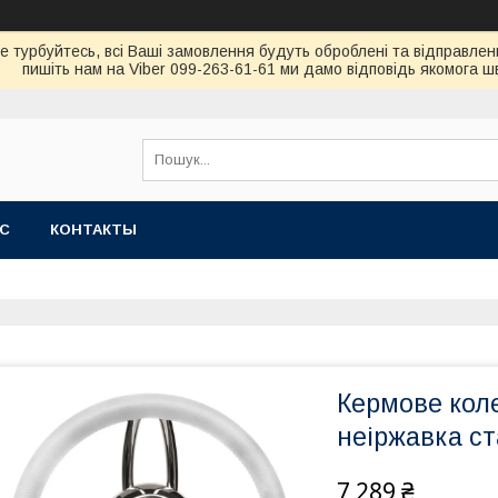
не турбуйтесь, всi Вашi замовлення будуть обробленi та вiдправлен
пишiть нам на Viber 099-263-61-61 ми дамо вiдповiдь якомога 
АС
КОНТАКТЫ
Кермове коле
неіржавка ст
7 289 ₴