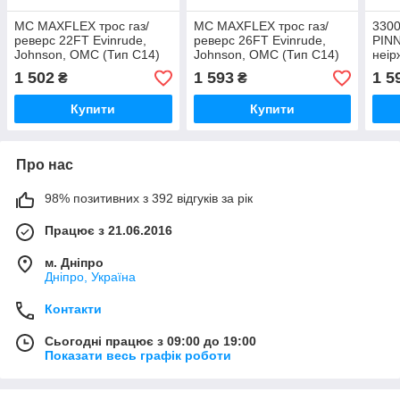
MC MAXFLEX трос газ/
MC MAXFLEX трос газ/
330
реверс 22FT Evinrude,
реверс 26FT Evinrude,
PINN
Johnson, OMC (Тип C14)
Johnson, OMC (Тип C14)
неір
Mac
1 502
1 593
1 5
₴
₴
Купити
Купити
Про нас
98% позитивних з 392 відгуків за рік
Працює з 21.06.2016
м. Дніпро
Дніпро, Україна
Контакти
Сьогодні працює з 09:00 до 19:00
Показати весь графік роботи