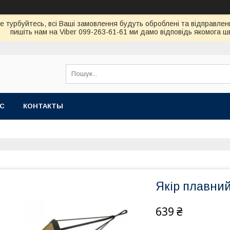
не турбуйтесь, всi Вашi замовлення будуть обробленi та вiдправлен
пишiть нам на Viber 099-263-61-61 ми дамо вiдповiдь якомога 
АС
КОНТАКТЫ
Якір плавний
639 ₴