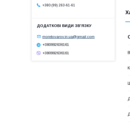
+380 (99) 263-61-61
Х
moretovarov.in.ua@gmail.com
+380992636161
В
+380992636161
К
Д