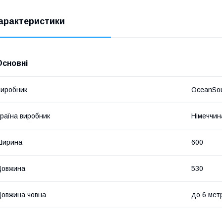
арактеристики
Основні
иробник
OceanSo
раїна виробник
Німеччин
Ширина
600
Довжина
530
овжина човна
до 6 мет