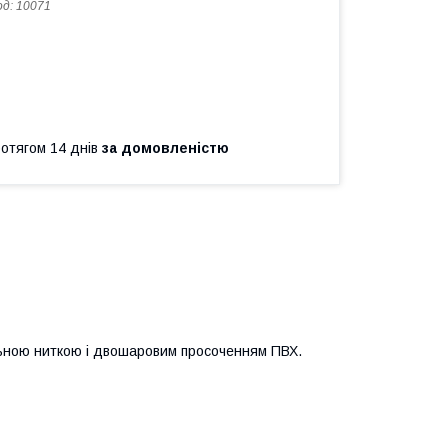
од:
10071
ротягом 14 днів
за домовленістю
альною ниткою і двошаровим просоченням ПВХ.