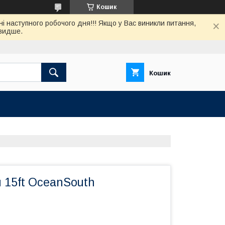
Кошик
нi наступного робочого дня!!! Якщо у Вас виникли питання,
швидше.
Кошик
 15ft OceanSouth