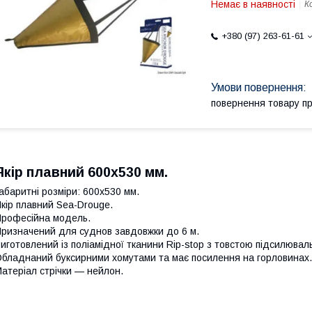
Немає в наявності
К
+380 (97) 263-61-61
повернення товару п
Якір плавний 600x530 мм.
абаритні розміри: 600х530 мм.
кір плавний Sea-Drouge.
рофесійна модель.
ризначений для суднов завдовжки до 6 м.
иготовлений із поліамідної тканини Rip-stop з товстою підсилюв
бладнаний буксирними хомутами та має посилення на горловинах.
атеріал стрічки — нейлон.