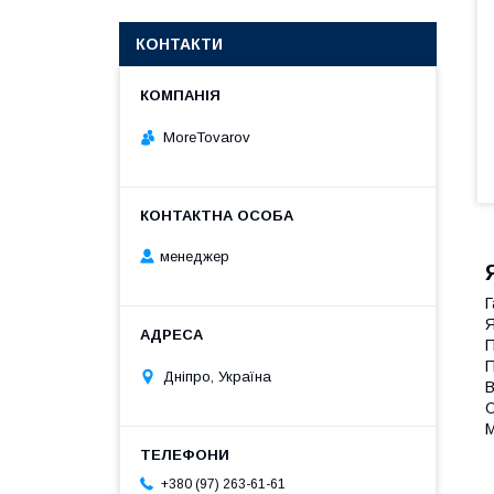
КОНТАКТИ
MoreTovarov
менеджер
Г
Я
П
П
Дніпро, Україна
В
О
М
+380 (97) 263-61-61