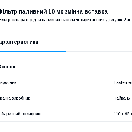
Фільтр паливний 10 мк змінна вставка
ільтр-сепаратор для паливних систем чотиритактних двигунів. За
арактеристики
Основні
иробник
Easterne
раїна виробник
Тайвань
абаритний розмір мм
110 x 95 