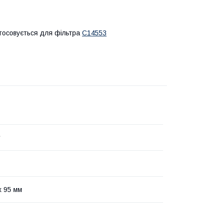
стосовується для фільтра
C14553
r
x 95 мм