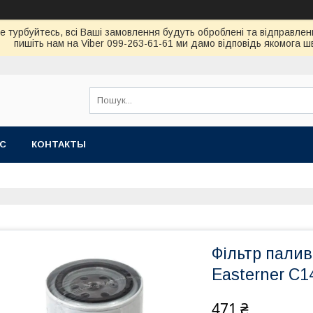
не турбуйтесь, всi Вашi замовлення будуть обробленi та вiдправлен
пишiть нам на Viber 099-263-61-61 ми дамо вiдповiдь якомога 
АС
КОНТАКТЫ
Фільтр палив
Easterner С1
471 ₴