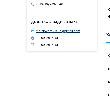
+380 (99) 263-61-61
Ф
moretovarov.in.ua@gmail.com
Х
+380992636161
+380992636161
В
К
Г