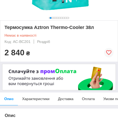
Термосумка Aztron Thermo-Cooler 38л
Немає в наявності
Код: AC-BC201
Роздріб
2 840
₴
Опис
Характеристики
Доставка
Оплата
Умови п
Опис