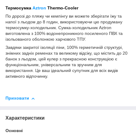
Термосумка
Aztron
Thermo-Cooler
По дорозі до пляжу чи кемпінгу ви можете зберігати їжу та
напої з льодом до 8 годин, використовуючи цю продуману
термосумку-холодильник. Сумка-холодильник Aztron
виготовлена з 100% водонепроникного посиленого ПВХ та
ізольованого оболонкою харчового ТПУ.
Завдяки закритої ізоляції піни, 100% герметичній структурі,
знімних задніх ременах та великому відсіку, що містить до 20
банок з льодом, цей кулер з прекрасною конструкцією є
функціональним, універсальним та зручним для
використання. Це ваш ідеальний супутник для всіх видів
активного відпочинку.
Приховати
Характеристики
Основні