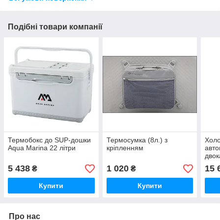
Подібні товари компанії
Термобокс до SUP-дошки
Термосумка (8л.) з
Хол
Aqua Marina 22 літри
кріпленням
авто
дво
5 438
1 020
15 
₴
₴
Купити
Купити
Про нас