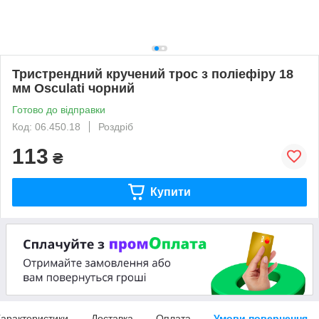
Тристрендний кручений трос з поліефіру 18
мм Osculati чорний
Готово до відправки
Код: 06.450.18
Роздріб
113
₴
Купити
арактеристики
Доставка
Оплата
Умови повернення