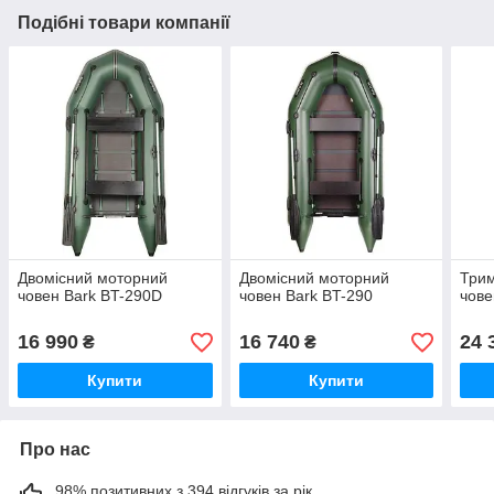
Подібні товари компанії
Двомісний моторний
Двомісний моторний
Трим
човен Bark BT-290D
човен Bark BT-290
чове
16 990
16 740
24 
₴
₴
Купити
Купити
Про нас
98% позитивних з 394 відгуків за рік