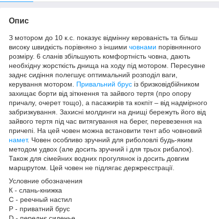
Опис
З мотором до 10 к.с. показує відмінну керованість та більш
високу швидкість порівняно з іншими
човнами
порівнянного
розміру. 6 сланів збільшують комфортність човна, дають
необхідну жорсткість днища на ходу під мотором. Пересувне
заднє сидіння полегшує оптимальний розподіл ваги,
керування мотором.
Привальний брус
із бризковідбійником
захищає борти від зіткнення та зайвого тертя (про опору
причалу, очерет тощо), а пасажирів та кокпіт – від надмірного
забризкування. Захисні молдинги на днищі бережуть його від
зайвого тертя під час витягування на берег, перевезення на
причепі. На цей човен можна встановити тент або човновий
намет
. Човен особливо зручний для риболовлі будь-яким
методом удвох (але досить зручний і для трьох рибалок).
Також для сімейних водних прогулянок із досить довгим
маршрутом. Цей човен не підлягає держреєстрації.
Условние обозначения
К - слань-книжка
С - реечный настил
Р - приватний брус
D - переднє сиденье