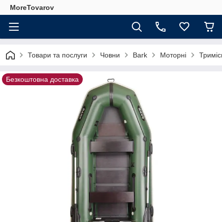
MoreTovarov
Товари та послуги
Човни
Bark
Моторні
Триміс
Безкоштовна доставка