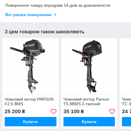
Повернення товару впродовж 14 днів за домовленістю
Всі умови повернення
З цим товаром також замовляють
Човновий мотор PARSUN
Човновий мотор Parsun
Човн
F2.6 BMS
Т5.8BMS 2-тактний
TC 
25 200
35 100
24 
₴
₴
Купити
Купити