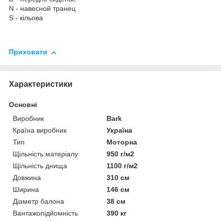
N - навесной транец
S - кільова
Приховати
Характеристики
Основні
Виробник
Bark
Країна виробник
Україна
Тип
Моторна
Щільність матеріалу
950 г/м2
Щільність днища
1100 г/м2
Довжина
310 см
Ширина
146 см
Діаметр балона
38 см
Вантажопідйомність
390 кг