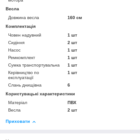
мотора
Весла
Довжина весла
160 см
Комплектація
Човен надувний
1 шт
Сидіння
2 шт
Насос
1 шт
Ремкомплект
1 шт
Сумка транспортувальна
1 шт
Керівництво по
1 шт
експлуатації
Слань днищівна
6
Користувацькі характеристики
Матеріал
ПВХ
Весла
2 шт
Приховати