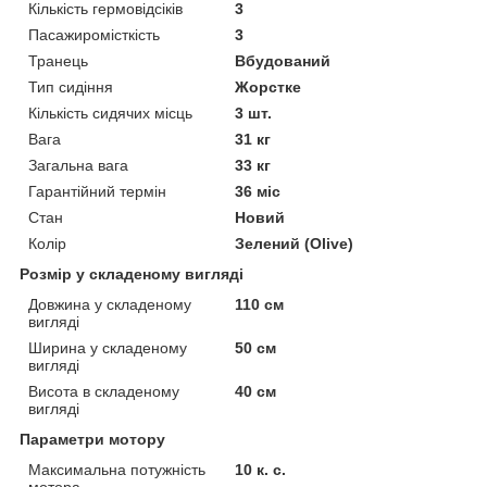
Кількість гермовідсіків
3
Пасажиромісткість
3
Транець
Вбудований
Тип сидіння
Жорстке
Кількість сидячих місць
3 шт.
Вага
31 кг
Загальна вага
33 кг
Гарантійний термін
36 міс
Стан
Новий
Колір
Зелений (Olive)
Розмір у складеному вигляді
Довжина у складеному
110 см
вигляді
Ширина у складеному
50 см
вигляді
Висота в складеному
40 см
вигляді
Параметри мотору
Максимальна потужність
10 к. с.