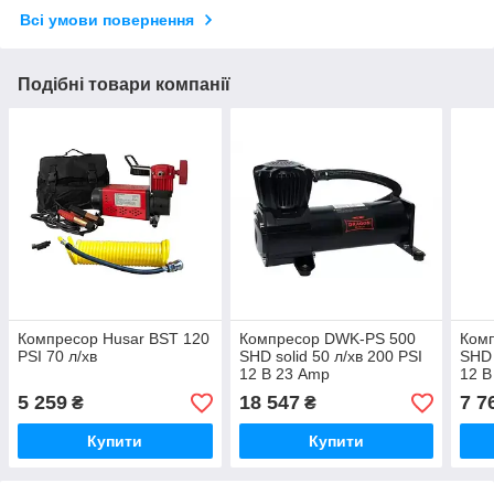
Всі умови повернення
Подібні товари компанії
Компресор Husar BST 120
Компресор DWK-PS 500
Ком
PSI 70 л/хв
SHD solid 50 л/хв 200 PSI
SHD 
12 В 23 Amp
12 В
5 259
18 547
7 7
₴
₴
Купити
Купити