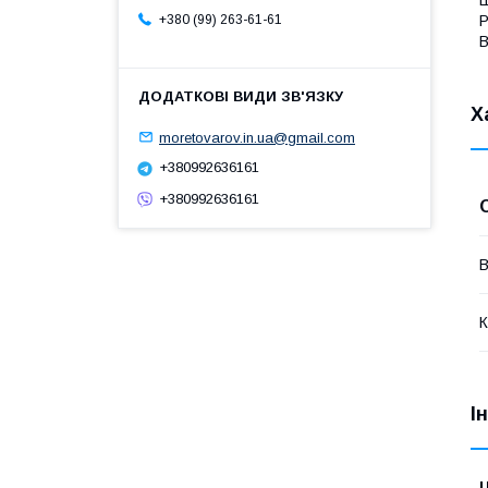
Р
+380 (99) 263-61-61
В
Х
moretovarov.in.ua@gmail.com
+380992636161
+380992636161
В
К
І
Ц