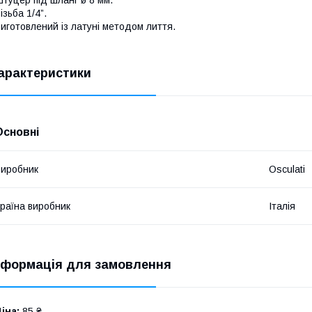
ізьба 1/4”.
иготовлений із латуні методом лиття.
арактеристики
Основні
иробник
Osculati
раїна виробник
Італія
нформація для замовлення
іна:
85 ₴