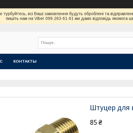
не турбуйтесь, всi Вашi замовлення будуть обробленi та вiдправлен
пишiть нам на Viber 099-263-61-61 ми дамо вiдповiдь якомога 
АС
КОНТАКТЫ
Штуцер для ш
85 ₴