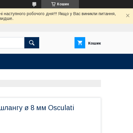
Кошик
нi наступного робочого дня!!! Якщо у Вас виникли питання,
швидше.
Кошик
лангу ø 8 мм Osculati