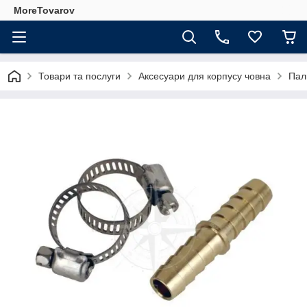
MoreTovarov
Товари та послуги
Аксесуари для корпусу човна
Пал