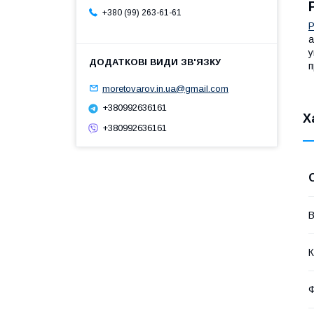
+380 (99) 263-61-61
Р
а
у
п
moretovarov.in.ua@gmail.com
+380992636161
Х
+380992636161
В
К
Ф