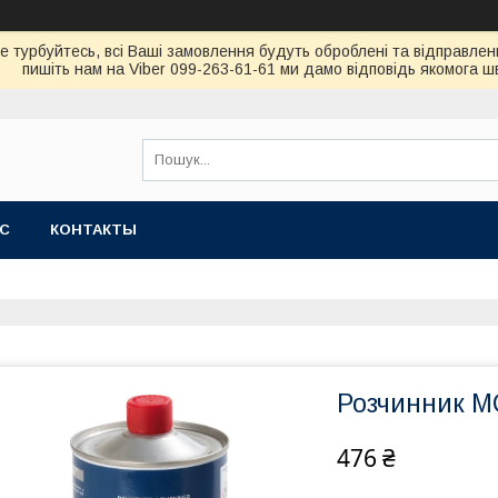
не турбуйтесь, всi Вашi замовлення будуть обробленi та вiдправлен
пишiть нам на Viber 099-263-61-61 ми дамо вiдповiдь якомога 
АС
КОНТАКТЫ
Розчинник MC 
476 ₴