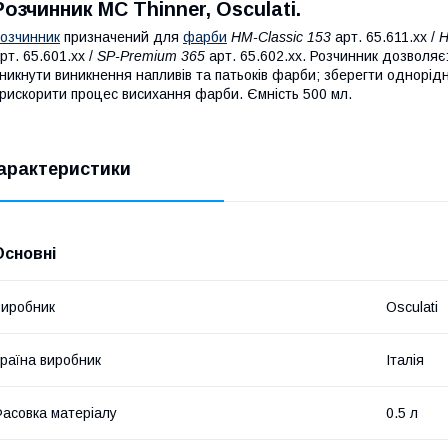
Розчинник MC Thinner, Osculati.
озчинник
призначений для
фарби
HM-Classic 153
арт. 65.611.xx /
H
рт. 65.601.xx /
SP-Premium 365
арт. 65.602.xx. Розчинник дозволяє
никнути виникнення напливів та патьоків фарби; зберегти однорід
рискорити процес висихання фарби. Ємність 500 мл.
арактеристики
Основні
иробник
Osculati
раїна виробник
Італія
асовка матеріалу
0.5 л