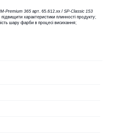
M-Premium 365
арт. 65.612.xx /
SP-Classic 153
: підвищити характеристики плинності продукту;
ність шару фарби в процесі висихання;