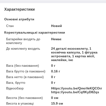
Характеристики
Основні атрибути
Стан
Новий
Користувальницькі характеристики
Батарейки входять до
Немає
комплекту
До комплекту входить
24 деталі екзоскелету, 1
космічна капсула, 1 фігурка
астронавта, 1 картка місії,
наклейки, інс
Вага (без паковання)
0 г
Вага брутто (в пакованні)
0.16 г
Вага нетто (в пакованні)
0 г
Вага, брутто
0 г
Відеообзор
Https://youtu.be/QmoVeKQCOrA,
https://youtu.be/CqfIKyD82qs
Висота (без паковання)
0 см
Висота в упаковці
15.9 см