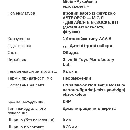
Місія «Рухайся в
екзоскелеті»
Номенклатура
Ігровий набір із фігуркою
ASTROPOD — МІСІЯ
«ДВІГАЙСЯ В ЕКЗОСКЕЛІТІ»
(деталі екзоскелету,
фігурка)
Харчування
1 батарейка типу AAA В
Підкатегорія
, , , Дитячі ігрові набори
Стать
Обидва
Виробник
Silverlit Toys Manufactory
Ltd.
Рекомендація за віком від
6 років
Термін придатності, міс.
Необмежений
Посилання на сайт
Https://www.kiddisvit.ua/catalog/i
nabor-s-figurkoj-missiya-dvigajsy
ekzoskelete
Країна походження
КНР
Тип індивідуального
Демонстраційно-відкрита
паковання
Ширина (без паковання)
0 см
Ширина в упаковке
8.26 см