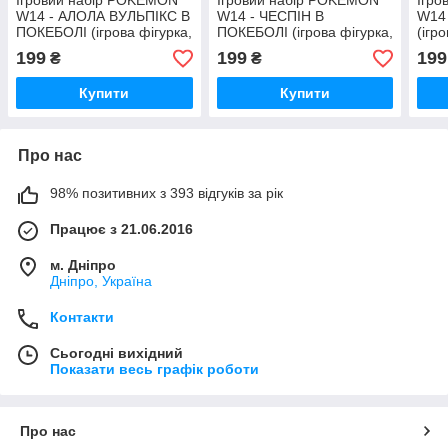
Ігровий набір POKEMON
Ігровий набір POKEMON
Ігр
W14 - АЛОЛА ВУЛЬПІКС В
W14 - ЧЕСПІН В
W14
ПОКЕБОЛІ (ігрова фігурка,
ПОКЕБОЛІ (ігрова фігурка,
(ігр
покебол)
покебол)
199
199
199
₴
₴
Купити
Купити
Про нас
98% позитивних з 393 відгуків за рік
Працює з 21.06.2016
м. Дніпро
Дніпро, Україна
Контакти
Сьогодні вихідний
Показати весь графік роботи
Про нас