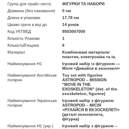
Група для прайс-листа
ФІГУРКИ ТА НАБОРИ
Довжина (без паковання)
0 см
Длина в упаковке
17.78 см
Цікаво грати в віці до
14 років
Код УКТВЕД
9503007000
Кількість Упакове
1
КількістьВ'ящика
6
Матеріал
Комбіновані матеріали:
пластик, електроніка та ін.
Найменування Н1
Ігровий набір із фігуркою —
Місія «Дивайся в екзоскелі»
Найменування Англійське
Toy set with figurine
полірне
ASTROPOD – MISSION
"MOVE IN THE
EXOSKELETON" (det. of the
exoskeleton, figurine)
Найменування Українське
Ігровий набір з фігуркою
полірне
ASTROPOD – МІСІЯ
«РУХАЙСЯ В ЕКЗОСКЕЛЕТІ»
(деталі екзоскелета,
фігурка)
Найменування Н1 (укр.)
Ігровий набір з фігуркою –