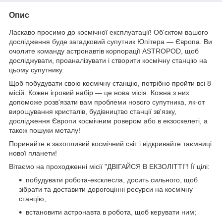
Опис
Ласкаво просимо до космічної експлуатації! Об'єктом вашого
дослідження буде загадковий супутник Юпітера — Європа. Ви
очолите команду астронавтів корпорації ASTROPOD, щоб
досліджувати, проаналізувати і створити космічну станцію на
цьому супутнику.
Щоб побудувати свою космічну станцію, потрібно пройти всі 8
місій. Кожен ігровий набір — це нова місія. Кожна з них
допоможе розв'язати вам проблеми нового супутника, як-от
вирощування кристалів, будівництво станції зв'язку,
дослідження Європи космічним ровером або в екзоскелеті, а
також пошуки металу!
Поринайте в захопливий космічний світ і відкривайте таємниці
нової планети!
Вітаємо на проходженні місії "ДВІГАЙСЯ В ЕКЗОЛІТТІ"! Її цілі:
побудувати робота-ексклесла, досить сильного, щоб
зібрати та доставити дорогоцінні ресурси на космічну
станцію;
встановити астронавта в робота, щоб керувати ним;