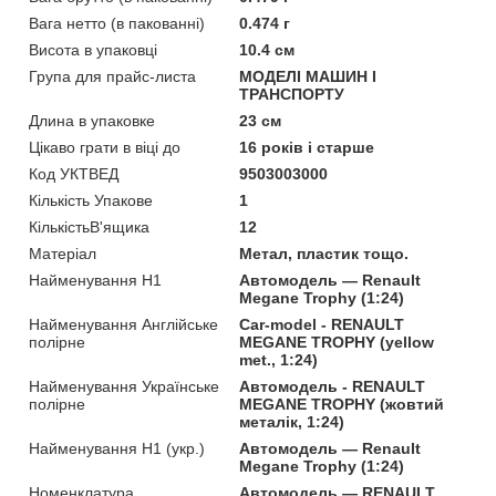
Вага нетто (в пакованні)
0.474 г
Висота в упаковці
10.4 см
Група для прайс-листа
МОДЕЛІ МАШИН І
ТРАНСПОРТУ
Длина в упаковке
23 см
Цікаво грати в віці до
16 років і старше
Код УКТВЕД
9503003000
Кількість Упакове
1
КількістьВ'ящика
12
Матеріал
Метал, пластик тощо.
Найменування Н1
Автомодель — Renault
Megane Trophy (1:24)
Найменування Англійське
Car-model - RENAULT
полірне
MEGANE TROPHY (yellow
met., 1:24)
Найменування Українське
Автомодель - RENAULT
полірне
MEGANE TROPHY (жовтий
металік, 1:24)
Найменування Н1 (укр.)
Автомодель — Renault
Megane Trophy (1:24)
Номенклатура
Автомодель — RENAULT