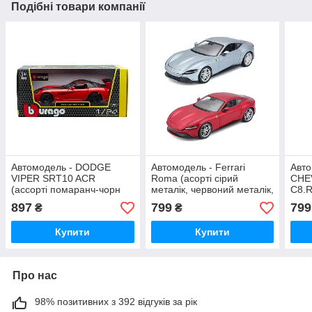
Подібні товари компанії
Автомодель - DODGE
Автомодель - Ferrari
Авто
VIPER SRT10 ACR
Roma (асорті сірий
CHE
(ассорті помаранч-чорн
металік, червоний металік,
C8.R
металік, червоно-чорн
1:24)
897
799
799
₴
₴
металік, 1:24)
Купити
Купити
Про нас
98% позитивних з 392 відгуків за рік