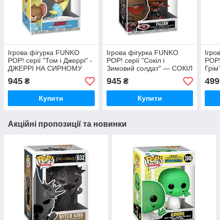
Ігрова фігурка FUNKO
Ігрова фігурка FUNKO
Ігро
POP! серії "Том і Джеррі" -
POP! серії "Сокіл і
POP!
ДЖЕРРІ НА СИРНОМУ
Зимовий солдат" — СОКІЛ
Грі
МІСЯЦІ
945
945
499
₴
₴
Купити
Купити
Акційні пропозиції та новинки