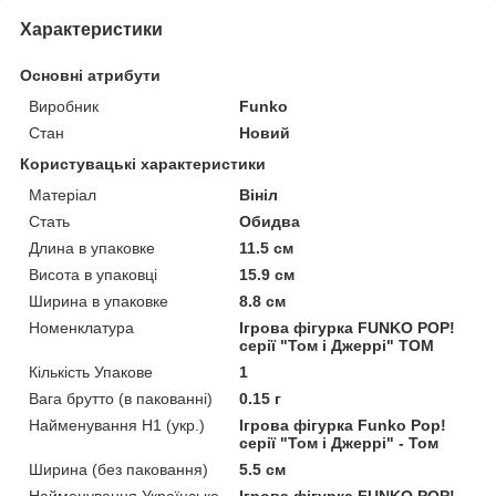
Характеристики
Основні атрибути
Виробник
Funko
Стан
Новий
Користувацькі характеристики
Матеріал
Вініл
Стать
Обидва
Длина в упаковке
11.5 см
Висота в упаковці
15.9 см
Ширина в упаковке
8.8 см
Номенклатура
Ігрова фігурка FUNKO POP!
серії "Том і Джеррі" ТОМ
Кількість Упакове
1
Вага брутто (в пакованні)
0.15 г
Найменування Н1 (укр.)
Ігрова фігурка Funko Pop!
серії "Том і Джеррі" - Том
Ширина (без паковання)
5.5 см