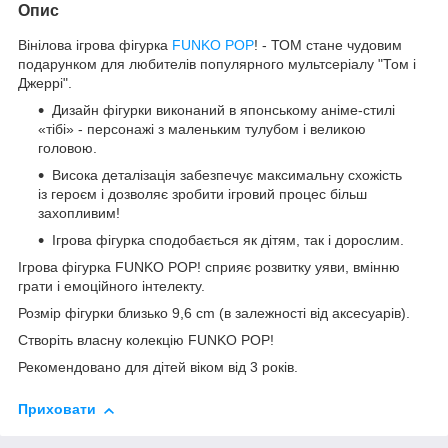
Опис
Вінілова ігрова фігурка
FUNKO
POP
! - ТОМ стане чудовим
подарунком для любителів популярного мультсеріалу "Том і
Джеррі".
Дизайн фігурки виконаний в японському аніме-стилі
«тібі» - персонажі з маленьким тулубом і великою
головою.
Висока деталізація забезпечує максимальну схожість
із героєм і дозволяє зробити ігровий процес більш
захопливим!
Ігрова фігурка сподобається як дітям, так і дорослим.
Ігрова фігурка FUNKO POP! сприяє розвитку уяви, вмінню
грати і емоційного інтелекту.
Розмір фігурки близько 9,6 cm (в залежності від аксесуарів).
Створіть власну колекцію FUNKO POP!
Рекомендовано для дітей віком від 3 років.
Приховати