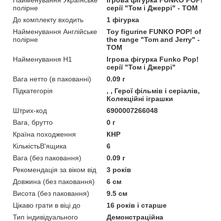
Найменування Українське
Ігрова фігурка FUNKO POP!
полірне
серії "Том і Джеррі" - ТОМ
До комплекту входить
1 фігурка
Найменування Англійське
Toy figurine FUNKO POP! of
полірне
the range "Tom and Jerry" -
TOM
Найменування Н1
Ігрова фігурка Funko Pop!
серії "Том і Джеррі"
Вага нетто (в пакованні)
0.09 г
Підкатегорія
, , Герої фільмів і серіалів,
Колекційні іграшки
Штрих-код
6900007266048
Вага, брутто
0 г
Країна походження
КНР
КількістьВ'ящика
6
Вага (без паковання)
0.09 г
Рекомендація за віком від
3 років
Довжина (без паковання)
6 см
Висота (без паковання)
9.5 см
Цікаво грати в віці до
16 років і старше
Тип індивідуального
Демонстраційна