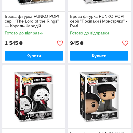
Ігрова фігурка FUNKO POP!
Ігрова фігурка FUNKO POP!
серії "The Lord of the Rings"
cерії "Посіпаки і Монстряки" -
— Король-Чародій
Ґумі
Готово до відправки
Готово до відправки
1 545
945
₴
₴
Купити
Купити