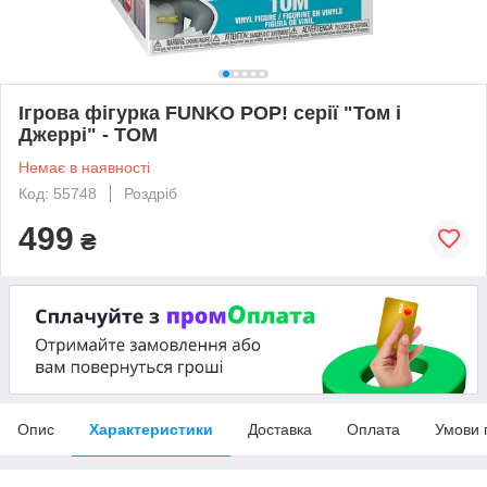
Ігрова фігурка FUNKO POP! серії "Том і
Джеррі" - ТОМ
Немає в наявності
Код: 55748
Роздріб
499
₴
Опис
Характеристики
Доставка
Оплата
Умови 