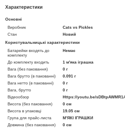
Характеристики
Основні
Виробник
Cats vs Pickles
Стан
Новий
Користувальницькі характеристики
Батарейки входять до
Немає
комплекту
До комплекту входить
1 м'яка іграшка
Вага (без паковання)
0 г
Вага брутто (в пакованні)
0.091 г
Вага нетто (в пакованні)
0 г
Вага, брутто
0 г
Відеообзор
Https://youtu.be/sDBtpAWMR1A
Висота (без паковання)
0 см
Висота в упаковці
19.05 см
Група для прайс-листа
М'ЯКІ ІГРАШКИ
Довжина (без паковання)
0 см