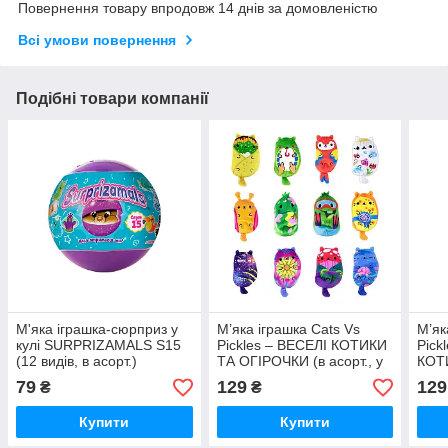
Повернення товару впродовж 14 днів за домовленістю
Всі умови повернення
Подібні товари компанії
М'яка іграшка-сюрприз у
М’яка іграшка Cats Vs
М’як
кулі SURPRIZAMALS S15
Pickles – ВЕСЕЛІ КОТИКИ
Pick
(12 видів, в асорт.)
ТА ОГІРОЧКИ (в асорт., у
КОТ
диспл.)
асор
79
129
129
₴
₴
Купити
Купити