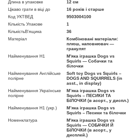
Длина в упаковке
12 см
Цікаво грати в віці до
16 років і старше
Код УКТВЕД
9503004100
Кількість Упакове
1
КількістьВ'ящика
36
Матеріал
Комбіновані матеріали:
плюш, наповнювач —
гранулят
Найменування Н1
М'яка іграшка Dogs vs
Squirls — Собачки та
білочки
Найменування Англійське
Soft toy Dogs vs Squirls –
полірне
DOGS AND SQUIRRELS (in
asst., in display)
Найменування Українське
М’яка іграшка Dogs vs
полірне
Squirls – ПЕСИКИ ТА
БІЛОЧКИ (в асорт., у диспл.)
Найменування Н1 (укр.)
М’яка іграшка Dogs vs
Squirls – Песики та білочки
Номенклатура
М'яка іграшка Dogs vs
Squirls — СОБАЧКИ Й
БІЛОЧКИ (в асорт., у
дисплей.)