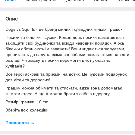
Опис
Dogs vs Squirls - це бренд милих і кумедних м'яких іграшок!
Песики та білочки - сусіди. Кожен день песики намагаються
захищати свої будиночки та всюди наводити порядок. А ось
білочки обожнюють їм заважати! Вони кидаються жолудями,
проникають до саду та всіма способами намагаються навести
безлад! Чи зможуть песики перемогти цих пухнастих
хуліганів?
Все герої яскраві та приємні на дотик. Це чудовий подарунок
для дітей та дорослих!
Іграшку можна обіймати та стискати, адже вона допомагає
знімати стрес. А ще її можна брати з собою в дорогу.
Розмір іграшки: 10 cm.
Зберіть всю колекцію!
Приховати