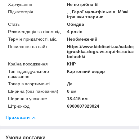
Харчування
Не потрібно В
Підкатегорія
, , Герої мультфільмів, М'які
іграшки тварини
Стать
Обидва
Рекомендація за віком від
4 років
Термін придатності, міс.
Необмежений
Посилання на сайт
Https://www.kiddisvit.ua/catalog
igrushka-dogs-vs-squirls-sobachk
belochki
Країна походження
КНР
Тип індивідуального
Картонний хедер
паковання
Товар в асортименті
Да
Ширина (без паковання)
0 см
Ширина в упаковке
18.415 см
Штрих-код
6900007323024
Приховати
Умови доставки