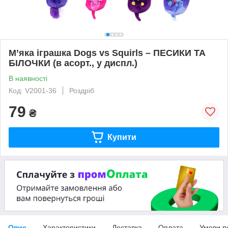
М’яка іграшка Dogs vs Squirls – ПЕСИКИ ТА
БІЛОЧКИ (в асорт., у диспл.)
В наявності
Код: V2001-36
Роздріб
79
₴
Купити
Опис
Характеристики
Доставка
Оплата
Умови п