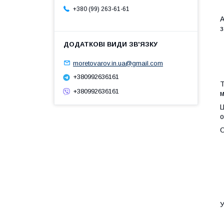
+380 (99) 263-61-61
з
moretovarov.in.ua@gmail.com
+380992636161
Т
+380992636161
м
Ц
о
О
У