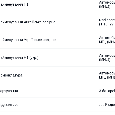
Автомобіл
айменування Н1
(MHz))
Radiocon
айменування Англійське полірне
(1:16, 27
Автомобі
айменування Українське полірне
МГц (MHz
Автомобіл
айменування Н1 (укр.)
(MHz))
Автомобі
оменклатура
МГц (MHz
арчування
3 батарей
ідкатегорія
, , , Рад