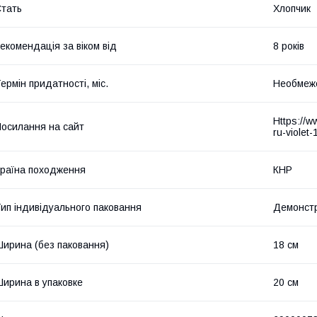
тать
Хлопчик
екомендація за віком від
8 років
ермін придатності, міс.
Необмеж
Https://ww
осилання на сайт
ru-violet
раїна походження
КНР
ип індивідуального паковання
Демонст
ирина (без паковання)
18 см
ирина в упаковке
20 см