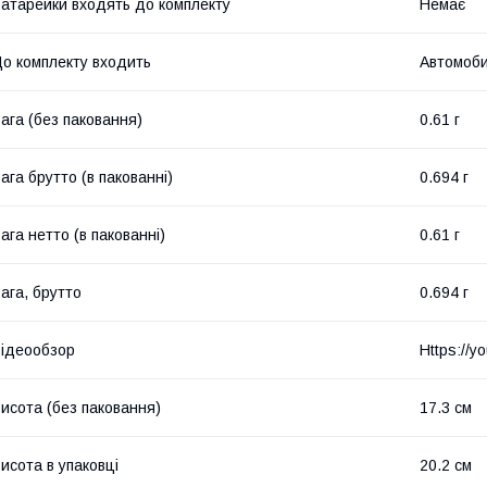
атарейки входять до комплекту
Немає
о комплекту входить
Автомоби
ага (без паковання)
0.61 г
ага брутто (в пакованні)
0.694 г
ага нетто (в пакованні)
0.61 г
ага, брутто
0.694 г
ідеообзор
Https://y
исота (без паковання)
17.3 см
исота в упаковці
20.2 см