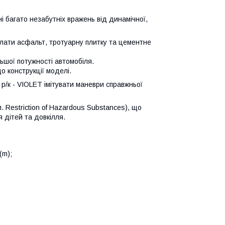
і багато незабутніх вражень від динамічної,
лати асфальт, тротуарну плитку та цементне
ьшої потужності автомобіля.
о конструкції моделі.
/к - VIOLET імітувати маневри справжньої
 Restriction of Hazardous Substances), що
 дітей та довкілля.
(m);