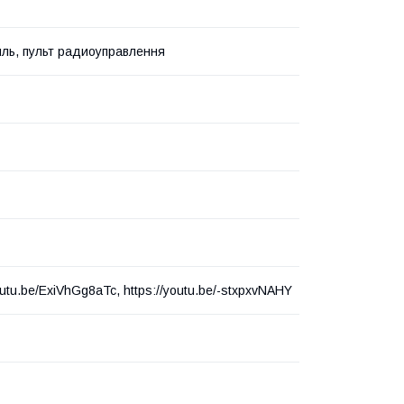
ль, пульт радиоуправлення
outu.be/ExiVhGg8aTc, https://youtu.be/-stxpxvNAHY