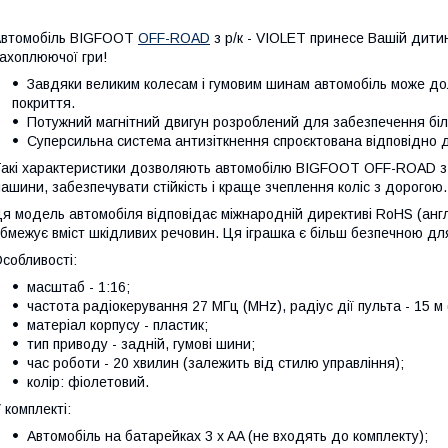
Автомобіль BIGFOOT
OFF-ROAD
з р/к - VIOLET принесе Вашій дитин
ахоплюючої гри!
Завдяки великим колесам і гумовим шинам автомобіль може до
покриття.
Потужний магнітний двигун розроблений для забезпечення біл
Суперсильна система антизіткнення спроєктована відповідно д
акі характеристики дозволяють автомобілю BIGFOOT OFF-ROAD з р
ашини, забезпечувати стійкість і краще зчеплення коліс з дорогою.
я модель автомобіля відповідає міжнародній директиві RoHS (англ.
бмежує вміст шкідливих речовин. Ця іграшка є більш безпечною для
собливості:
масштаб - 1:16;
частота радіокерування 27 МГц (MHz), радіус дії пульта - 15 м 
матеріал корпусу - пластик;
тип приводу - задній, гумові шини;
час роботи - 20 хвилин (залежить від стилю управління);
колір: фіолетовий.
 комплекті:
Автомобіль на батарейках 3 x AA (не входять до комплекту);