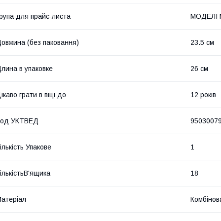
рупа для прайс-листа
МОДЕЛІ 
овжина (без паковання)
23.5 см
лина в упаковке
26 см
ікаво грати в віці до
12 років
Код УКТВЕД
9503007
ількість Упакове
1
ількістьВ'ящика
18
атеріал
Комбінов