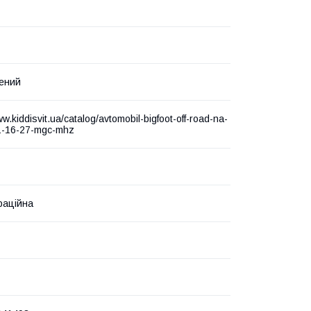
ений
w.kiddisvit.ua/catalog/avtomobil-bigfoot-off-road-na-
-1-16-27-mgc-mhz
раційна