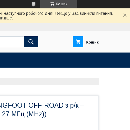
Кошик
нi наступного робочого дня!!! Якщо у Вас виникли питання,
швидше.
Кошик
BIGFOOT OFF-ROAD з р/к –
, 27 МГц (MHz))