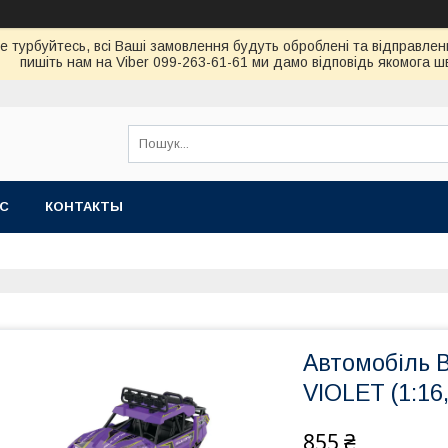
не турбуйтесь, всi Вашi замовлення будуть обробленi та вiдправлен
пишiть нам на Viber 099-263-61-61 ми дамо вiдповiдь якомога 
АС
КОНТАКТЫ
Автомобіль 
VIOLET (1:16
855 ₴