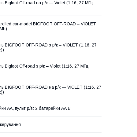
ь Bigfoot Off-road на р/к — Violet (1:16, 27 МГц
trolled car-model BIGFOOT OFF-ROAD – VIOLET
 Mh)
ль BIGFOOT OFF-ROAD з р/к – VIOLET (1:16, 27
))
ь Bigfoot Off-road з р/к – Violet (1:16, 27 МГц
ль BIGFOOT OFF-ROAD на р/к — VIOLET (1:16, 27
))
ки АА, пульт р/в: 2 батарейки АА В
іокерування