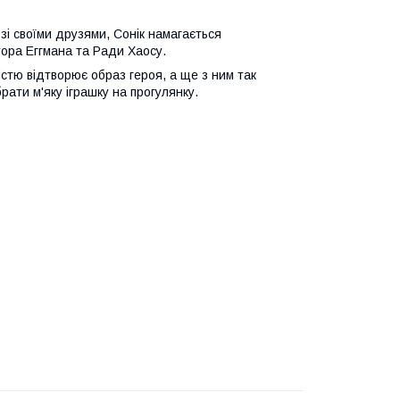
зі своїми друзями, Сонік намагається
тора Еггмана та Ради Хаосу.
істю відтворює образ героя, а ще з ним так
рати м'яку іграшку на прогулянку.