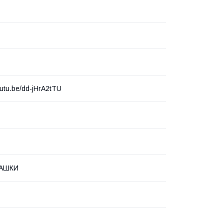
outu.be/dd-jHrA2tTU
РАШКИ