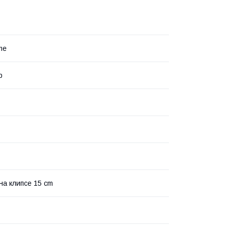
me
р
 на клипсе 15 cm