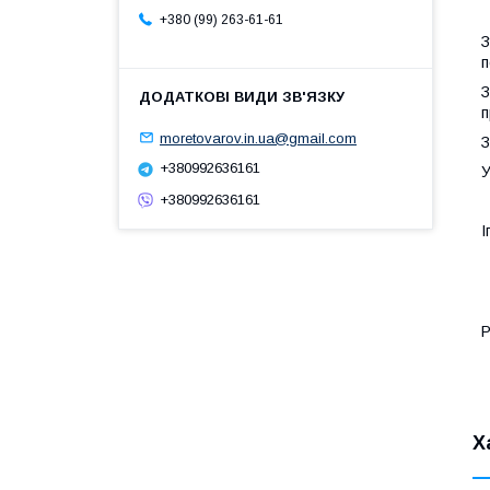
+380 (99) 263-61-61
З
п
З
п
moretovarov.in.ua@gmail.com
З
+380992636161
У
+380992636161
І
Р
Х