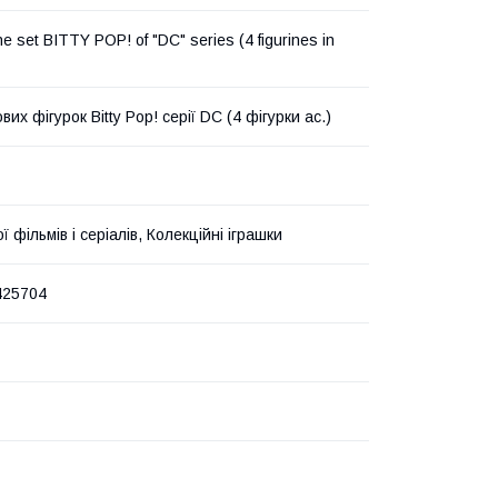
ine set BITTY POP! of "DC" series (4 figurines in
ових фігурок Bitty Pop! серії DC (4 фігурки ас.)
ої фільмів і серіалів, Колекційні іграшки
425704