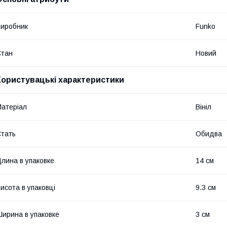
иробник
Funko
Стан
Новий
Користувацькі характеристики
атеріал
Вініл
тать
Обидва
лина в упаковке
14 см
исота в упаковці
9.3 см
ирина в упаковке
3 см