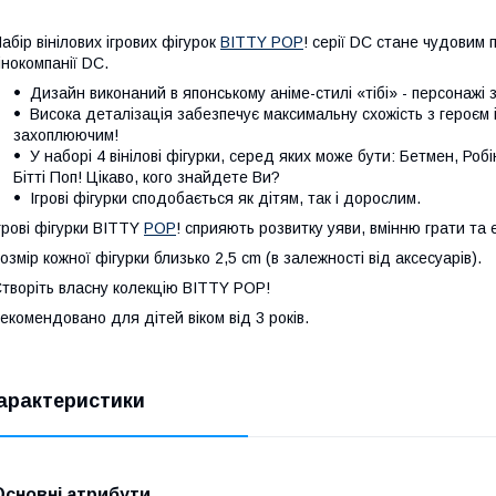
абір вінілових ігрових фігурок
BITTY POP
! серії DC стане чудовим
інокомпанії DC.
Дизайн виконаний в японському аніме-стилі «тібі» - персонажі
Висока деталізація забезпечує максимальну схожість з героєм 
захоплюючим!
У наборі 4 вінілові фігурки, серед яких може бути: Бетмен, Робі
Бітті Поп! Цікаво, кого знайдете Ви?
Ігрові фігурки сподобається як дітям, так і дорослим.
грові фігурки BITTY
POP
! сприяють розвитку уяви, вмінню грати та 
озмір кожної фігурки близько 2,5 cm (в залежності від аксесуарів).
творіть власну колекцію BITTY POP!
екомендовано для дітей віком від 3 років.
арактеристики
Основні атрибути