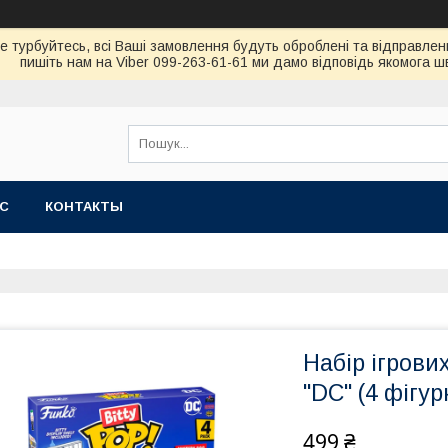
не турбуйтесь, всi Вашi замовлення будуть обробленi та вiдправлен
пишiть нам на Viber 099-263-61-61 ми дамо вiдповiдь якомога 
АС
КОНТАКТЫ
Набір ігрови
"DC" (4 фігур
499 ₴