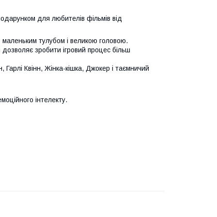
 подарунком для любителів фільмів від
 з маленьким тулубом і великою головою.
і дозволяє зробити ігровий процес більш
н, Гарлі Квінн, Жінка-кішка, Джокер і таємничий
емоційного інтелекту.