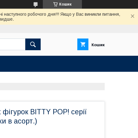
Кошик
нi наступного робочого дня!!! Якщо у Вас виникли питання,
швидше.
Кошик
х фігурок BITTY POP! серії
ки в асорт.)