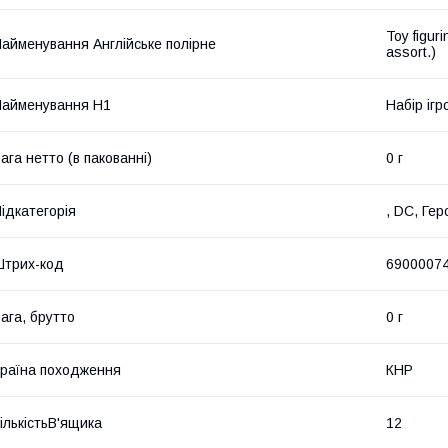
Toy figur
айменування Англійське полірне
assort.)
айменування Н1
Набір ігр
ага нетто (в пакованні)
0 г
ідкатегорія
, DC, Гер
трих-код
6900007
ага, брутто
0 г
раїна походження
КНР
ількістьВ'ящика
12