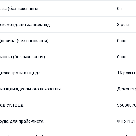
ага (без паковання)
0 г
екомендація за віком від
3 років
овжина (без паковання)
0 см
исота (без паковання)
0 см
ікаво грати в віці до
16 років 
ип індивідуального паковання
Демонст
Код УКТВЕД
9503007
рупа для прайс-листа
ФІГУРКИ