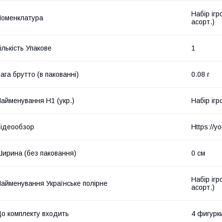
Набір ігр
оменклатура
асорт.)
ількість Упакове
1
ага брутто (в пакованні)
0.08 г
айменування Н1 (укр.)
Набір ігр
ідеообзор
Https://y
ирина (без паковання)
0 см
Набір ігр
айменування Українське полірне
асорт.)
о комплекту входить
4 фигурк