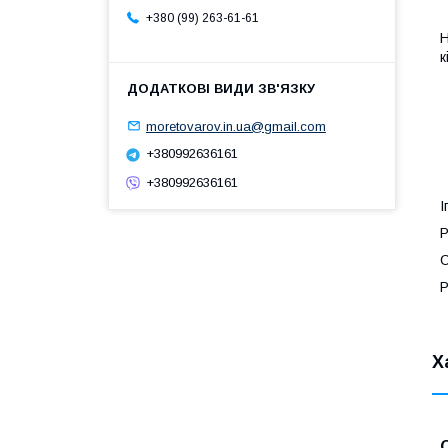
+380 (99) 263-61-61
Н
к
moretovarov.in.ua@gmail.com
+380992636161
+380992636161
І
Р
С
Р
Х