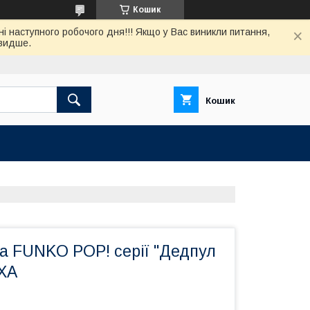
Кошик
нi наступного робочого дня!!! Якщо у Вас виникли питання,
швидше.
Кошик
ка FUNKO POP! серії "Дедпул
ХА