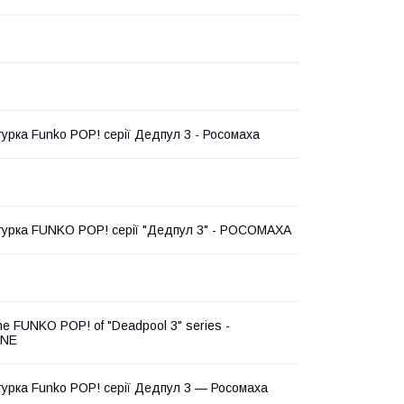
гурка Funko POP! серії Дедпул 3 - Росомаха
ігурка FUNKO POP! серії "Дедпул 3" - РОСОМАХА
ine FUNKO POP! of "Deadpool 3" series -
INE
ігурка Funko POP! серії Дедпул 3 — Росомаха