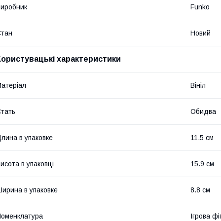
иробник
Funko
Стан
Новий
Користувацькі характеристики
атеріал
Вініл
тать
Обидва
лина в упаковке
11.5 см
исота в упаковці
15.9 см
ирина в упаковке
8.8 см
оменклатура
Ігрова ф