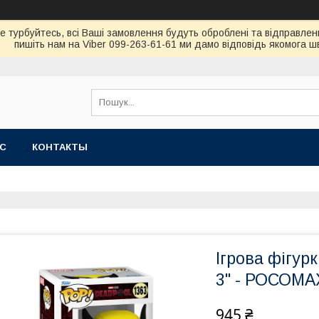
не турбуйтесь, всi Вашi замовлення будуть обробленi та вiдправлен
пишiть нам на Viber 099-263-61-61 ми дамо вiдповiдь якомога 
АС
КОНТАКТЫ
Ігрова фігур
3" - РОСОМА
945 ₴