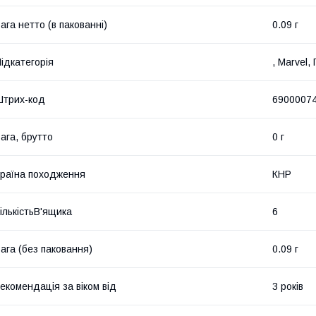
ага нетто (в пакованні)
0.09 г
ідкатегорія
, Marvel,
трих-код
6900007
ага, брутто
0 г
раїна походження
КНР
ількістьВ'ящика
6
ага (без паковання)
0.09 г
екомендація за віком від
3 років