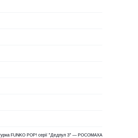
ігурка FUNKO POP! серії "Дедпул 3" — РОСОМАХА