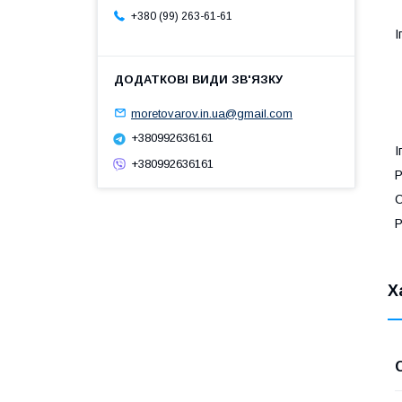
+380 (99) 263-61-61
І
moretovarov.in.ua@gmail.com
+380992636161
І
+380992636161
Р
С
Р
Х