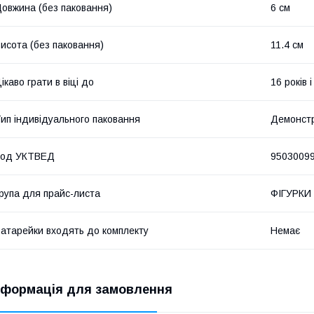
овжина (без паковання)
6 см
исота (без паковання)
11.4 см
ікаво грати в віці до
16 років 
ип індивідуального паковання
Демонст
Код УКТВЕД
9503009
рупа для прайс-листа
ФІГУРКИ
атарейки входять до комплекту
Немає
нформація для замовлення