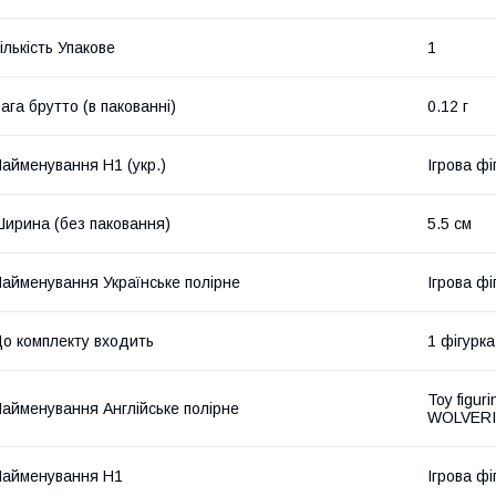
ількість Упакове
1
ага брутто (в пакованні)
0.12 г
айменування Н1 (укр.)
Ігрова фі
ирина (без паковання)
5.5 см
айменування Українське полірне
Ігрова ф
о комплекту входить
1 фігурка
Toy figur
айменування Англійське полірне
WOLVER
айменування Н1
Ігрова ф