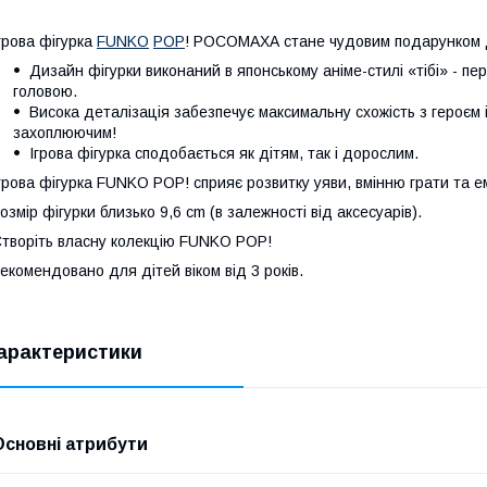
грова фігурка
FUNKO
POP
! РОСОМАХА стане чудовим подарунком 
Дизайн фігурки виконаний в японському аніме-стилі «тібі» - пе
головою.
Висока деталізація забезпечує максимальну схожість з героєм 
захоплюючим!
Ігрова фігурка сподобається як дітям, так і дорослим.
грова фігурка FUNKO POP! сприяє розвитку уяви, вмінню грати та е
озмір фігурки близько 9,6 cm (в залежності від аксесуарів).
творіть власну колекцію FUNKO POP!
екомендовано для дітей віком від 3 років.
арактеристики
Основні атрибути