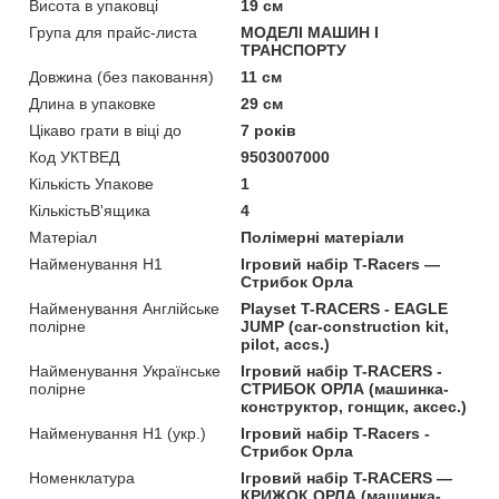
Висота в упаковці
19 см
Група для прайс-листа
МОДЕЛІ МАШИН І
ТРАНСПОРТУ
Довжина (без паковання)
11 см
Длина в упаковке
29 см
Цікаво грати в віці до
7 років
Код УКТВЕД
9503007000
Кількість Упакове
1
КількістьВ'ящика
4
Матеріал
Полімерні матеріали
Найменування Н1
Ігровий набір T-Racers —
Стрибок Орла
Найменування Англійське
Playset T-RACERS - EAGLE
полірне
JUMP (сar-construction kit,
pilot, accs.)
Найменування Українське
Ігровий набір T-RACERS -
полірне
СТРИБОК ОРЛА (машинка-
конструктор, гонщик, аксес.)
Найменування Н1 (укр.)
Ігровий набір T-Racers -
Стрибок Орла
Номенклатура
Ігровий набір T-RACERS —
КРИЖОК ОРЛА (машинка-