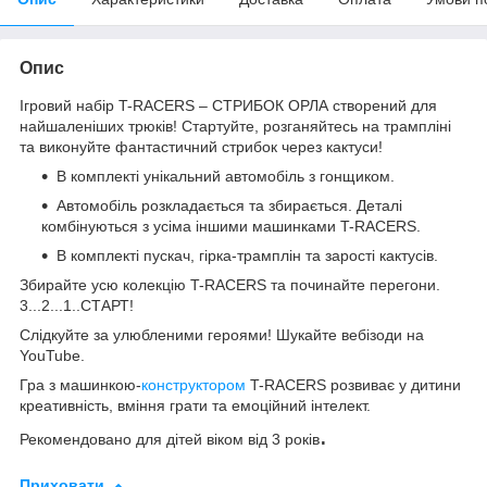
Опис
Ігровий набір T-RACERS – СТРИБОК ОРЛА створений для
найшаленіших трюків! Стартуйте, розганяйтесь на трампліні
та виконуйте фантастичний стрибок через кактуси!
В комплекті унікальний автомобіль з гонщиком.
Автомобіль розкладається та збирається. Деталі
комбінуються з усіма іншими машинками T-RACERS.
В комплекті пускач, гірка-трамплін та зарості кактусів.
Збирайте усю колекцію T-RACERS та починайте перегони.
3...2...1..СТАРТ!
Слідкуйте за улюбленими героями! Шукайте вебізоди на
YouTube.
Гра з машинкою-
конструктором
T-RACERS розвиває у дитини
креативність, вміння грати та емоційний інтелект.
.
Рекомендовано для дітей віком від 3 років
Приховати