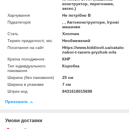
конструктор, перегонник,
аксес.)
Харчування
Не потрібно В
Підкатегорія
, , Автоконструктори, Ігрові
машинки
Стать
Хлопчик
Термін придатності, міс.
Необмежений
Посилання на сайт
Https://www.kiddisvit.ua/catalog/i
nabor-t-racers-pryzhok-orla
Країна походження
КНР
Тип індивідуального
Коробка
паковання
Ширина (без паковання)
25 см
Ширина в упаковке
7 см
Штрих-код
8431618015698
Приховати
Умови доставки