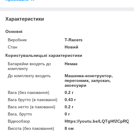
Характеристики
Основні
Виробник
T-Racers
Стан
Новий
Користувальницькі характеристики
Батарейки входять до
Немає
комплекту
До комплекту входить
Машинка-конструктор,
перегонник, запускач,
аксесуари
Вага (без паковання)
0.2 г
Вага брутто (в пакованні)
0.43 г
Вага нетто (в пакованні)
0.2 г
Вага, брутто
0 г
Відеообзор
Https://youtu.be/LQTgHf2CpRQ
Висота (без паковання)
8 см