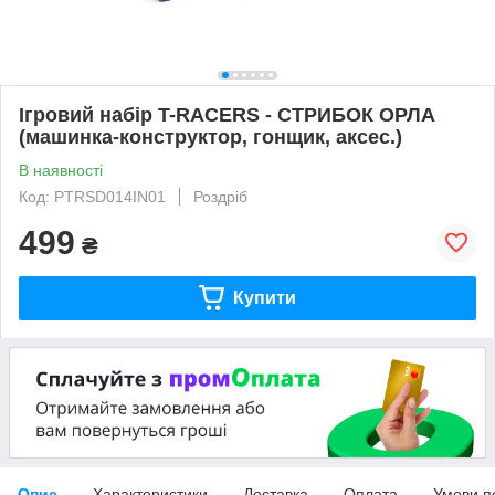
Ігровий набір T-RACERS - СТРИБОК ОРЛА
(машинка-конструктор, гонщик, аксес.)
В наявності
Код: PTRSD014IN01
Роздріб
499
₴
Купити
Опис
Характеристики
Доставка
Оплата
Умови п