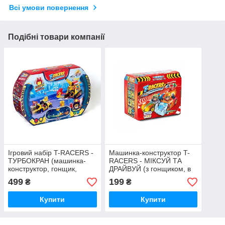
Всі умови повернення
Подібні товари компанії
Ігровий набір T-RACERS -
Машинка-конструктор T-
ТУРБОКРАН (машинка-
RACERS - МІКСУЙ ТА
конструктор, гонщик,
ДРАЙВУЙ (з гонщиком, в
аксес.)
асорт., в дисплеї)
499
199
₴
₴
Купити
Купити