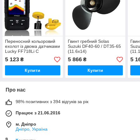
Переносний кольоровий
Гвинт гребний Solas
Гвин
ехолот із двома датчиками
Suzuki DF40-60 / DT35-65
Suzu
Lucky FF718Li C
(11.6x14)
(11.
5 123
5 866
5 1
₴
₴
Купити
Купити
Про нас
98% позитивних з 394 відгуків за рік
Працює з 21.06.2016
м. Дніпро
Дніпро, Україна