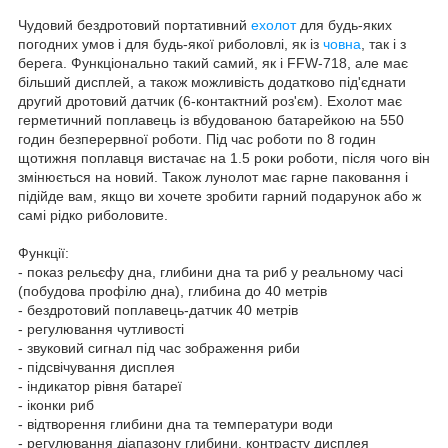
Чудовий бездротовий портативний
ехолот
для будь-яких
погодних умов і для будь-якої риболовлі, як із
човна
, так і з
берега. Функціонально такий самий, як і FFW-718, але має
більший дисплей, а також можливість додатково під'єднати
другий дротовий датчик (6-контактний роз'єм). Ехолот має
герметичний поплавець із вбудованою батарейкою на 550
годин безперервної роботи. Під час роботи по 8 годин
щотижня поплавця вистачає на 1.5 роки роботи, після чого він
змінюється на новий. Також лунолот має гарне паковання і
підійде вам, якщо ви хочете зробити гарний подарунок або ж
самі рідко риболовите.
Функції:
- показ рельєфу дна, глибини дна та риб у реальному часі
(побудова профілю дна), глибина до 40 метрів
- бездротовий поплавець-датчик 40 метрів
- регулювання чутливості
- звуковий сигнал під час зображення риби
- підсвічування дисплея
- індикатор рівня батареї
- іконки риб
- відтворення глибини дна та температури води
- регулювання діапазону глибини, контрасту дисплея