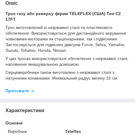
Опис
Трос газу або реверсу фірми TELEFLEX (США) Тип С2
17FT
Трос виготовлений із неіржавкої сталі та пластикового
обплетення. Використовується для дистанційного керування
човновими моторами як стаціонарними, так і підвісними.
Застосовується для підвісних двигунів Force, Selva, Yamaha,
Suzuki, Tohatsu, Honda, Nissan.
У цих тросах використовується обплетення з неіржавкої сталі,
наповнене змащувальною домішкою.
Серцевиробники також виготовлені з
неіржавкої сталі з
латунними конвінками
.
Мінімальний радіус вигину 15 см.
Приховати
Характеристики
Основні
Виробник
Teleflex