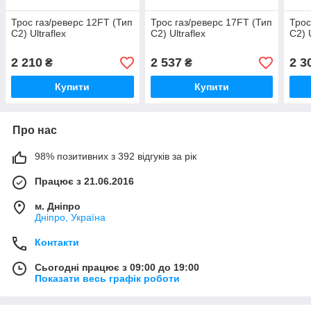
Трос газ/реверс 12FT (Тип
Трос газ/реверс 17FT (Тип
Трос
C2) Ultraflex
C2) Ultraflex
C2) U
2 210
2 537
2 3
₴
₴
Купити
Купити
Про нас
98% позитивних з 392 відгуків за рік
Працює з 21.06.2016
м. Дніпро
Дніпро, Україна
Контакти
Сьогодні працює з 09:00 до 19:00
Показати весь графік роботи