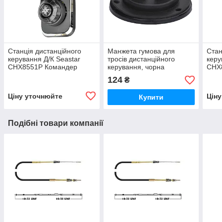
Станція дистанційного
Манжета гумова для
Стан
керування Д/К Seastar
тросів дистанційного
керу
CHX8551P Командер
керування, чорна
CHX
124
₴
Ціну уточнюйте
Цін
Купити
Подібні товари компанії