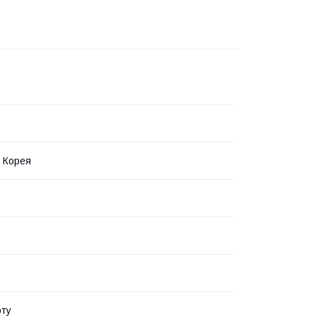
 Корея
оту