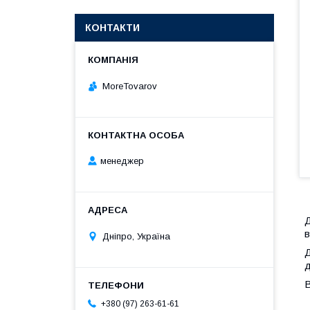
КОНТАКТИ
MoreTovarov
менеджер
в
Дніпро, Україна
Д
д
+380 (97) 263-61-61