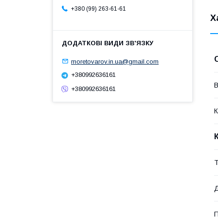
+380 (99) 263-61-61
Х
moretovarov.in.ua@gmail.com
+380992636161
В
+380992636161
К
Т
Д
П