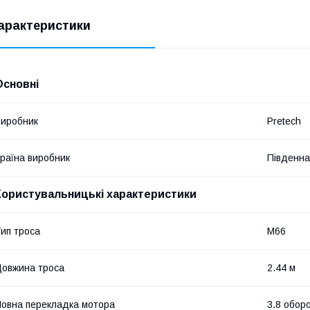
арактеристики
Основні
иробник
Pretech
раїна виробник
Південна
Користувальницькі характеристики
ип троса
M66
овжина троса
2.44 м
овна перекладка мотора
3.8 обор