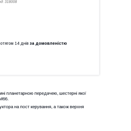
од:
318008
ротягом 14 днів
за домовленістю
ні планетарною передачею, шестерні якої
М66.
уктора на пост керування, а також верхня