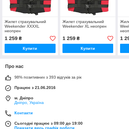
Жилет страхувальний
Жилет страхувальний
Жиле
Weekender XXXXL
Weekender XL неопрен
Week
неопрен
нео
1 259
1 259
1 2
₴
₴
Купити
Купити
Про нас
98% позитивних з 393 відгуків за рік
Працює з 21.06.2016
м. Дніпро
Дніпро, Україна
Контакти
Сьогодні працює з 09:00 до 19:00
Показати весь графік роботи