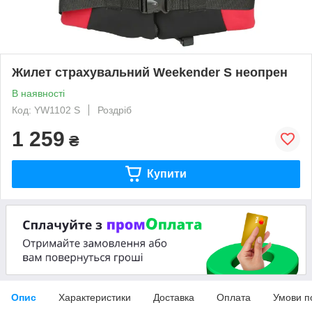
Жилет страхувальний Weekender S неопрен
В наявності
Код: YW1102 S
Роздріб
1 259
₴
Купити
Опис
Характеристики
Доставка
Оплата
Умови п