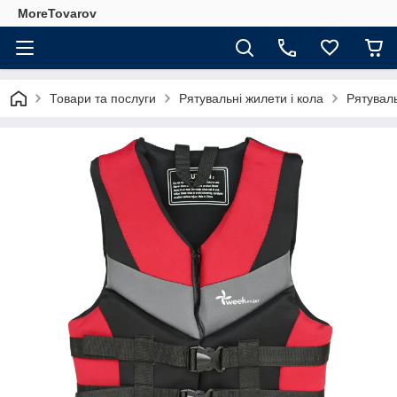
MoreTovarov
Товари та послуги
Рятувальні жилети і кола
Рятувал