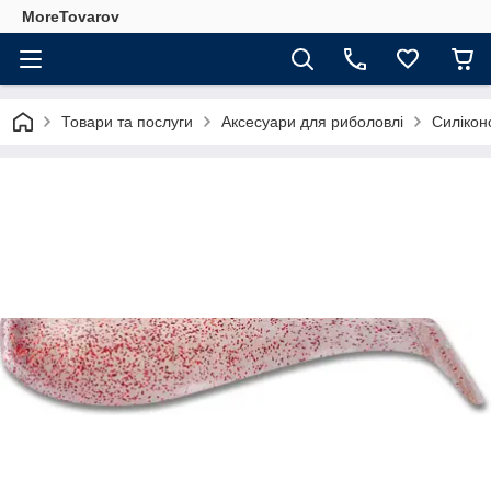
MoreTovarov
Товари та послуги
Аксесуари для риболовлі
Силікон