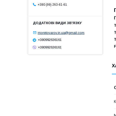
+380 (99) 263-61-61
moretovarov.in.ua@gmail.com
+380992636161
F
+380992636161
Х
К
М