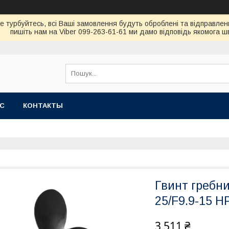
не турбуйтесь, всi Вашi замовлення будуть обробленi та вiдправлен
пишiть нам на Viber 099-263-61-61 ми дамо вiдповiдь якомога 
АС
КОНТАКТЫ
Гвинт гребни
25/F9.9-15 HP
3 511 ₴