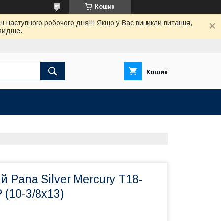
Кошик
нi наступного робочого дня!!! Якщо у Вас виникли питання,
швидше.
Кошик
й Pana Silver Mercury T18-
 (10-3/8x13)