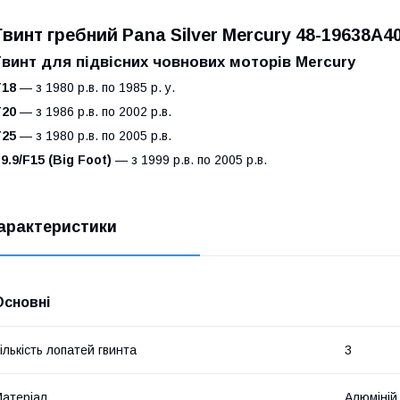
Гвинт гребний Pana Silver Mercury 48-19638A4
Гвинт для підвісних човнових моторів Mercury
T18
— з 1980 р.в. по 1985 р. у.
T20
— з 1986 р.в. по 2002 р.в.
T25
— з 1980 р.в. по 2005 р.в.
9.9/F15 (Big Foot)
— з 1999 р.в. по 2005 р.в.
арактеристики
Основні
ількість лопатей гвинта
3
атеріал
Алюміній