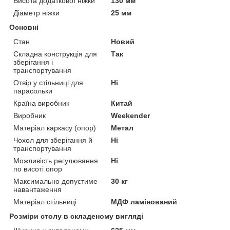
Висота додаткової ніжки
130 мм
Діаметр ніжки
25 мм
Основні
Стан
Новий
Складна конструкція для
Так
зберігання і
транспортування
Отвір у стільниці для
Ні
парасольки
Країна виробник
Китай
Виробник
Weekender
Матеріал каркасу (опор)
Метал
Чохол для зберігання й
Ні
транспортування
Можливість регулювання
Ні
по висоті опор
Максимально допустиме
30 кг
навантаження
Матеріал стільниці
МДФ ламінований
Розміри столу в складеному вигляді