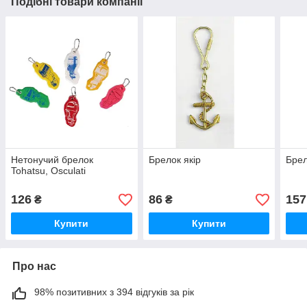
Подібні товари компанії
Нетонучий брелок
Брелок якір
Брел
Tohatsu, Osculati
126
86
157
₴
₴
Купити
Купити
Про нас
98% позитивних з 394 відгуків за рік