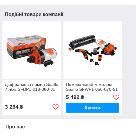
Подібні товари компанії
Діафрагмова помпа Seaflo
Помивальний комплект
7 л/хв SFDP1-018-080-31
Seaflo SFWP1-050-070-51
5 492
₴
3 264
₴
Купити
Про нас