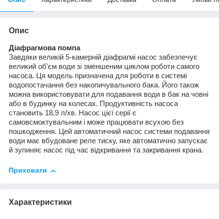
Опис
Діафрагмова помпа
Завдяки великій 5-камерній діафрагмі насос забезпечує
великий об'єм води зі зменшеним циклом роботи самого
насоса. Ця модель призначена для роботи в системі
водопостачання без накопичувального бака. Його також
можна використовувати для подавання води в бак на човні
або в будинку на колесах. Продуктивність насоса
становить 18,9 л/хв. Насос цієї серії є
самовсмоктувальним і може працювати всухою без
пошкодження. Цей автоматичний насос системи подавання
води має вбудоване реле тиску, яке автоматично запускає
й зупиняє насос під час відкривання та закривання крана.
Приховати
Характеристики