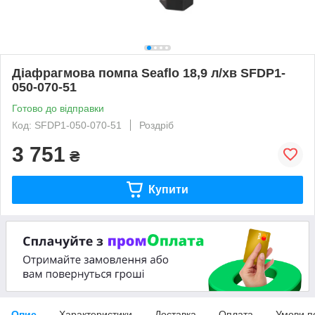
Діафрагмова помпа Seaflo 18,9 л/хв SFDP1-
050-070-51
Готово до відправки
Код: SFDP1-050-070-51
Роздріб
3 751
₴
Купити
Опис
Характеристики
Доставка
Оплата
Умови п