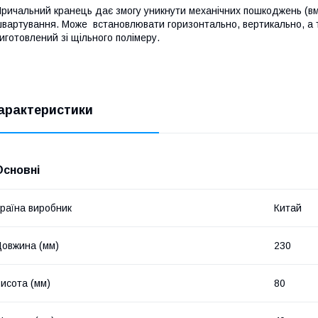
ричальний кранець дає змогу уникнути механічних пошкоджень (вм
вартування. Може встановлювати горизонтально, вертикально, а 
иготовлений зі щільного полімеру.
арактеристики
Основні
раїна виробник
Китай
овжина (мм)
230
исота (мм)
80