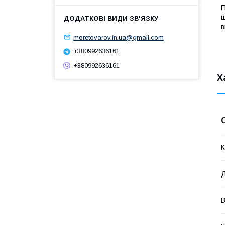
П
ш
в
moretovarov.in.ua@gmail.com
+380992636161
+380992636161
Х
К
Д
В